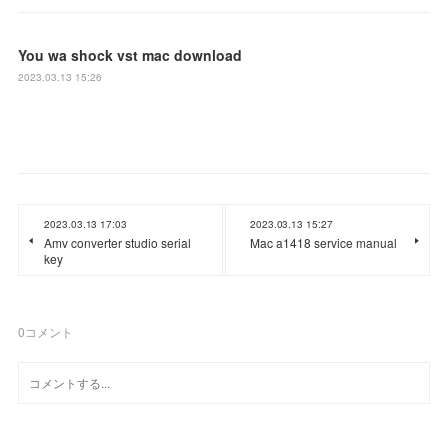
You wa shock vst mac download
2023.03.13 15:26
2023.03.13 17:03
2023.03.13 15:27
Amv converter studio serial
Mac a1418 service manual
key
0
コメント